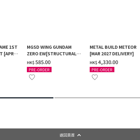
AME 1ST
MGSD WING GUNDAM
METAL BUILD METEOR
T [APR
ZERO EW[STRUCTURAL
[MAR 2027 DELIVERY]
COATING/BLACK] [2026年
‌585.00
‌4,330.00
HK$
HK$
12月發送]
PRE-ORDER
PRE-ORDER
返回頁首