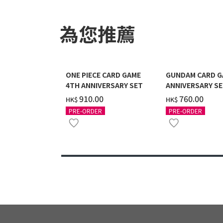
為您推薦
ONE PIECE CARD GAME
GUNDAM CARD G
4TH ANNIVERSARY SET
ANNIVERSARY SE
2027 DELIVERY]
‌910.00
‌760.00
HK$
HK$
PRE-ORDER
PRE-ORDER