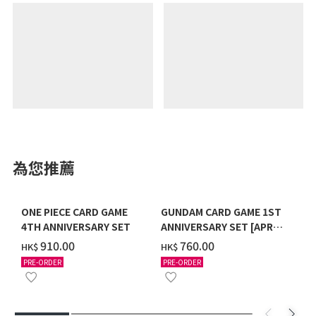
為您推薦
ONE PIECE CARD GAME
GUNDAM CARD GAME 1ST
4TH ANNIVERSARY SET
ANNIVERSARY SET [APR
2027 DELIVERY]
‌910.00
‌760.00
HK$
HK$
PRE-ORDER
PRE-ORDER