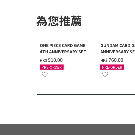
為您推薦
ONE PIECE CARD GAME
GUNDAM CARD G
4TH ANNIVERSARY SET
ANNIVERSARY SE
2027 DELIVERY]
‌910.00
‌760.00
HK$
HK$
PRE-ORDER
PRE-ORDER