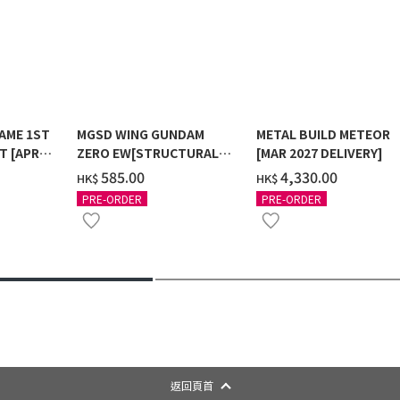
AME 1ST
MGSD WING GUNDAM
METAL BUILD METEOR
T [APR
ZERO EW[STRUCTURAL
[MAR 2027 DELIVERY]
COATING/BLACK] [2026年
‌585.00
‌4,330.00
HK$
HK$
12月發送]
PRE-ORDER
PRE-ORDER
返回頁首