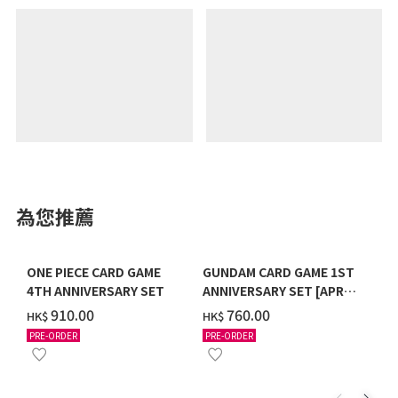
為您推薦
ONE PIECE CARD GAME
GUNDAM CARD GAME 1ST
4TH ANNIVERSARY SET
ANNIVERSARY SET [APR
2027 DELIVERY]
‌910.00
‌760.00
HK$
HK$
PRE-ORDER
PRE-ORDER