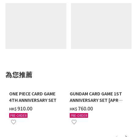
為您推薦
ONE PIECE CARD GAME
GUNDAM CARD GAME 1ST
4TH ANNIVERSARY SET
ANNIVERSARY SET [APR
2027 DELIVERY]
‌910.00
‌760.00
HK$
HK$
PRE-ORDER
PRE-ORDER