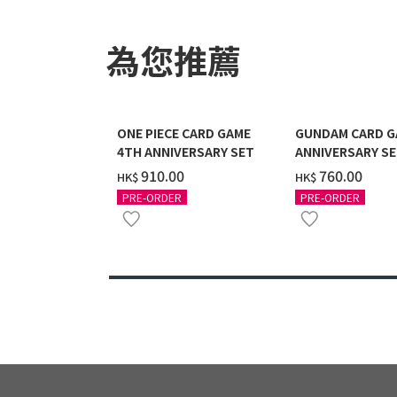
為您推薦
ONE PIECE CARD GAME
GUNDAM CARD G
4TH ANNIVERSARY SET
ANNIVERSARY SE
2027 DELIVERY]
‌910.00
‌760.00
HK$
HK$
PRE-ORDER
PRE-ORDER