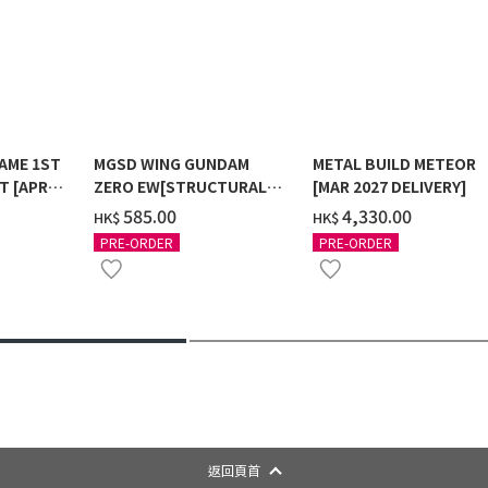
AME 1ST
MGSD WING GUNDAM
METAL BUILD METEOR
T [APR
ZERO EW[STRUCTURAL
[MAR 2027 DELIVERY]
COATING/BLACK] [2026年
‌585.00
‌4,330.00
HK$
HK$
12月發送]
PRE-ORDER
PRE-ORDER
返回頁首