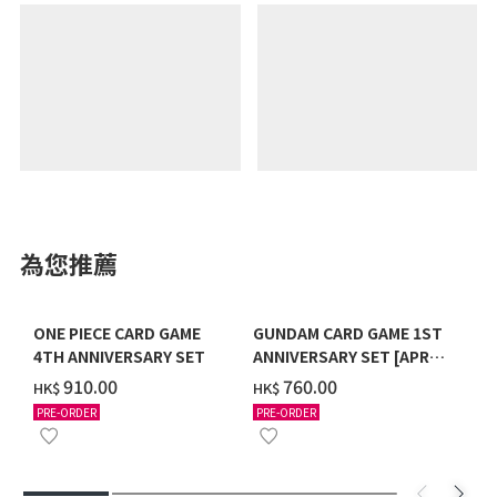
為您推薦
ONE PIECE CARD GAME
GUNDAM CARD GAME 1ST
4TH ANNIVERSARY SET
ANNIVERSARY SET [APR
2027 DELIVERY]
‌910.00
‌760.00
HK$
HK$
PRE-ORDER
PRE-ORDER