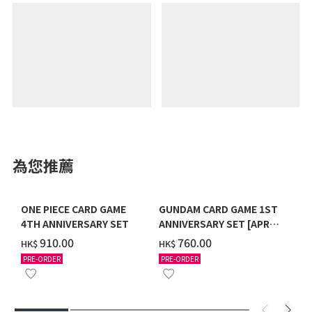
為您推薦
ONE PIECE CARD GAME
GUNDAM CARD GAME 1ST
4TH ANNIVERSARY SET
ANNIVERSARY SET [APR
2027 DELIVERY]
‌910.00
‌760.00
HK$
HK$
PRE-ORDER
PRE-ORDER