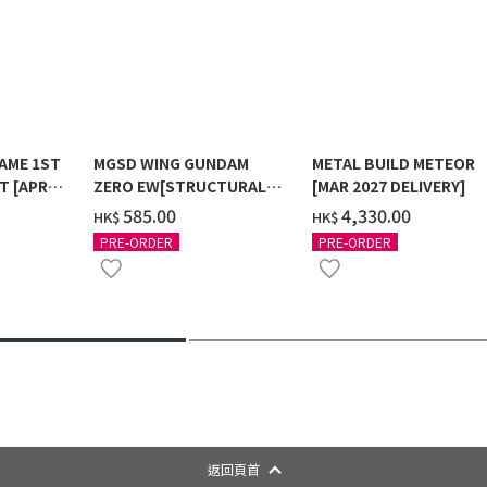
AME 1ST
MGSD WING GUNDAM
METAL BUILD METEOR
T [APR
ZERO EW[STRUCTURAL
[MAR 2027 DELIVERY]
COATING/BLACK] [2026年
‌585.00
‌4,330.00
HK$
HK$
12月發送]
PRE-ORDER
PRE-ORDER
返回頁首