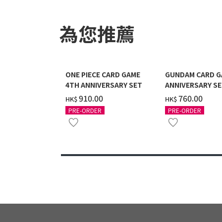
為您推薦
ONE PIECE CARD GAME
GUNDAM CARD G
4TH ANNIVERSARY SET
ANNIVERSARY SE
2027 DELIVERY]
‌910.00
‌760.00
HK$
HK$
PRE-ORDER
PRE-ORDER