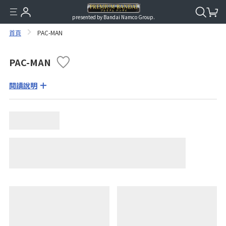
presented by Bandai Namco Group.
首頁
PAC-MAN
PAC-MAN
閱讀說明