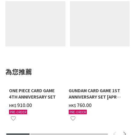
為您推薦
ONE PIECE CARD GAME
GUNDAM CARD GAME 1ST
4TH ANNIVERSARY SET
ANNIVERSARY SET [APR
2027 DELIVERY]
‌910.00
‌760.00
HK$
HK$
PRE-ORDER
PRE-ORDER