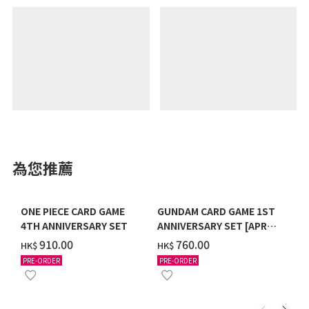
為您推薦
ONE PIECE CARD GAME
GUNDAM CARD GAME 1ST
4TH ANNIVERSARY SET
ANNIVERSARY SET [APR
2027 DELIVERY]
‌910.00
‌760.00
HK$
HK$
PRE-ORDER
PRE-ORDER