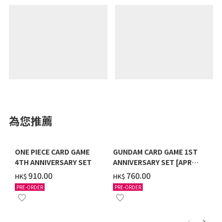
為您推薦
ONE PIECE CARD GAME
GUNDAM CARD GAME 1ST
4TH ANNIVERSARY SET
ANNIVERSARY SET [APR
2027 DELIVERY]
‌910.00
‌760.00
HK$
HK$
PRE-ORDER
PRE-ORDER