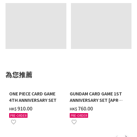
為您推薦
ONE PIECE CARD GAME
GUNDAM CARD GAME 1ST
4TH ANNIVERSARY SET
ANNIVERSARY SET [APR
2027 DELIVERY]
‌910.00
‌760.00
HK$
HK$
PRE-ORDER
PRE-ORDER