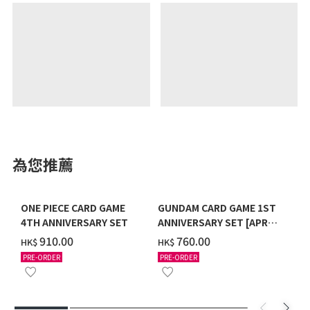
為您推薦
ONE PIECE CARD GAME
GUNDAM CARD GAME 1ST
4TH ANNIVERSARY SET
ANNIVERSARY SET [APR
2027 DELIVERY]
‌910.00
‌760.00
HK$
HK$
PRE-ORDER
PRE-ORDER