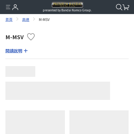
presented by Bandai Namco Group.
首頁
高達
M-MSV
M-MSV
閱讀說明