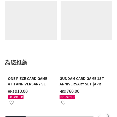
為您推薦
ONE PIECE CARD GAME
GUNDAM CARD GAME 1ST
4TH ANNIVERSARY SET
ANNIVERSARY SET [APR
2027 DELIVERY]
‌910.00
‌760.00
HK$
HK$
PRE-ORDER
PRE-ORDER