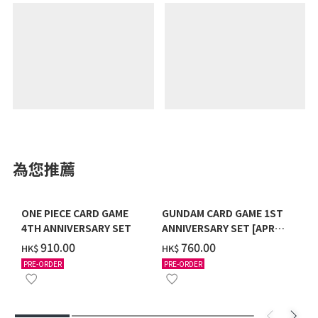
為您推薦
ONE PIECE CARD GAME
GUNDAM CARD GAME 1ST
4TH ANNIVERSARY SET
ANNIVERSARY SET [APR
2027 DELIVERY]
‌910.00
‌760.00
HK$
HK$
PRE-ORDER
PRE-ORDER