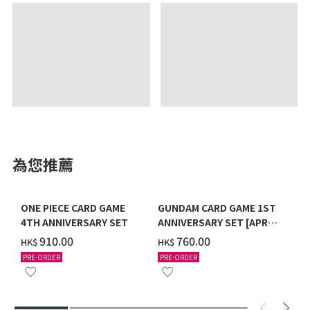
為您推薦
ONE PIECE CARD GAME
GUNDAM CARD GAME 1ST
4TH ANNIVERSARY SET
ANNIVERSARY SET [APR
2027 DELIVERY]
‌910.00
‌760.00
HK$
HK$
PRE-ORDER
PRE-ORDER