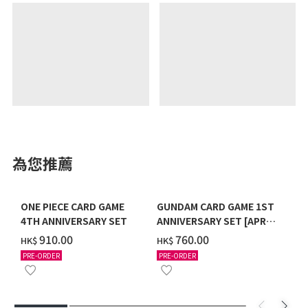
為您推薦
ONE PIECE CARD GAME
GUNDAM CARD GAME 1ST
4TH ANNIVERSARY SET
ANNIVERSARY SET [APR
2027 DELIVERY]
‌910.00
‌760.00
HK$
HK$
PRE-ORDER
PRE-ORDER