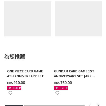
為您推薦
ONE PIECE CARD GAME
GUNDAM CARD GAME 1ST
4TH ANNIVERSARY SET
ANNIVERSARY SET [APR
2027 DELIVERY]
‌910.00
‌760.00
HK$
HK$
PRE-ORDER
PRE-ORDER