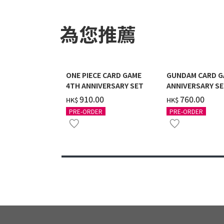
為您推薦
ONE PIECE CARD GAME
GUNDAM CARD G
4TH ANNIVERSARY SET
ANNIVERSARY SE
2027 DELIVERY]
‌910.00
‌760.00
HK$
HK$
PRE-ORDER
PRE-ORDER