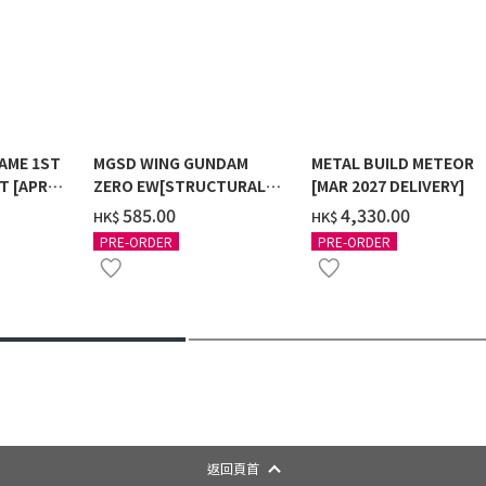
AME 1ST
MGSD WING GUNDAM
METAL BUILD METEOR
T [APR
ZERO EW[STRUCTURAL
[MAR 2027 DELIVERY]
COATING/BLACK] [2026年
‌585.00
‌4,330.00
HK$
HK$
12月發送]
PRE-ORDER
PRE-ORDER
返回頁首