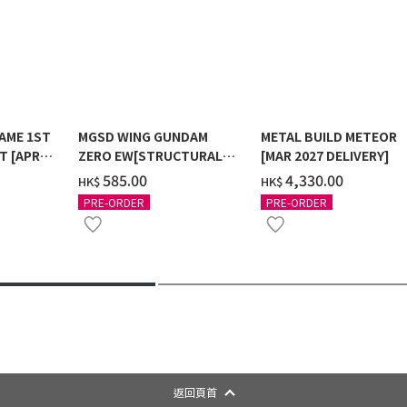
AME 1ST
MGSD WING GUNDAM
METAL BUILD METEOR
T [APR
ZERO EW[STRUCTURAL
[MAR 2027 DELIVERY]
COATING/BLACK] [2026年
‌585.00
‌4,330.00
HK$
HK$
12月發送]
PRE-ORDER
PRE-ORDER
返回頁首