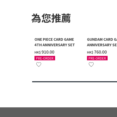
為您推薦
ONE PIECE CARD GAME
GUNDAM CARD G
4TH ANNIVERSARY SET
ANNIVERSARY SE
2027 DELIVERY]
‌910.00
‌760.00
HK$
HK$
PRE-ORDER
PRE-ORDER