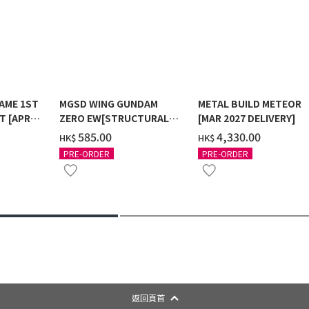
AME 1ST
MGSD WING GUNDAM
METAL BUILD METEOR
T [APR
ZERO EW[STRUCTURAL
[MAR 2027 DELIVERY]
COATING/BLACK] [2026年
‌585.00
‌4,330.00
HK$
HK$
12月發送]
PRE-ORDER
PRE-ORDER
返回頁首