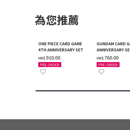
為您推薦
ONE PIECE CARD GAME
GUNDAM CARD G
4TH ANNIVERSARY SET
ANNIVERSARY SE
2027 DELIVERY]
‌910.00
‌760.00
HK$
HK$
PRE-ORDER
PRE-ORDER