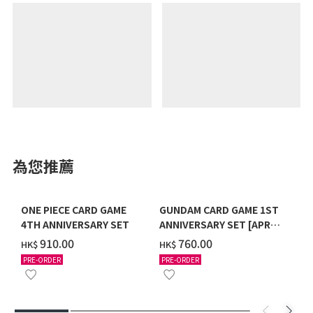
為您推薦
ONE PIECE CARD GAME
GUNDAM CARD GAME 1ST
4TH ANNIVERSARY SET
ANNIVERSARY SET [APR
2027 DELIVERY]
‌910.00
‌760.00
HK$
HK$
PRE-ORDER
PRE-ORDER