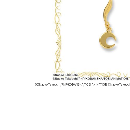
(C)Naoko Takeuchi/PNP/KODANSHA/TOEI ANIMATION ©Naoko Takeuch