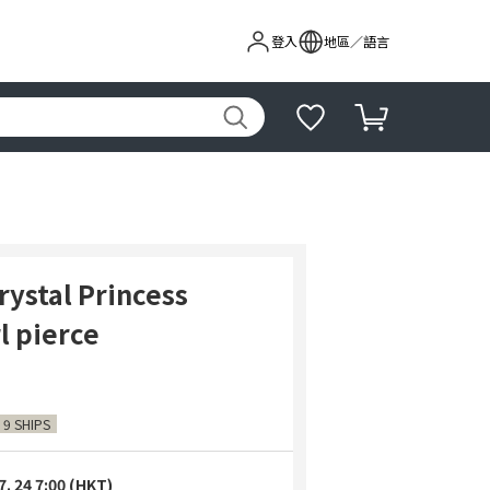
登入
地區／語言
rystal Princess
l pierce
 9 SHIPS
7. 24 7:00 (HKT)