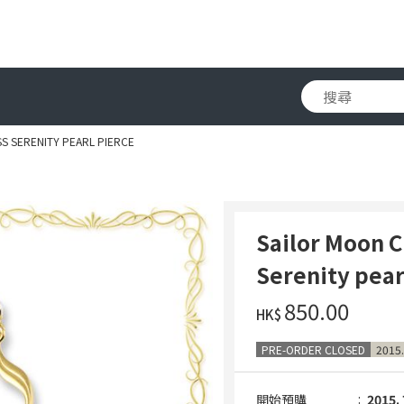
S SERENITY PEARL PIERCE
Sailor Moon C
Serenity pear
‌850.00
HK$
PRE-ORDER CLOSED
2015.
開始預購
2015. 