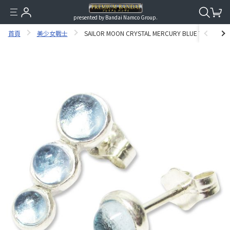
presented by Bandai Namco Group.
首頁
美少女戰士
SAILOR MOON CRYSTAL MERCURY BLUE TOPAZ P