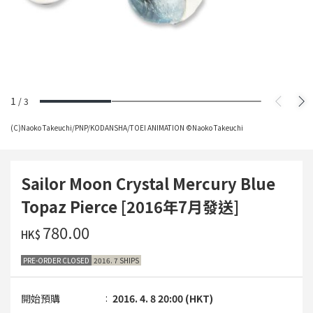
1
/
3
(C)Naoko Takeuchi/PNP/KODANSHA/TOEI ANIMATION ©Naoko Takeuchi
Sailor Moon Crystal Mercury Blue
Topaz Pierce [2016年7月發送]
‌780.00
HK$
PRE-ORDER CLOSED
2016. 7 SHIPS
開始預購
2016. 4. 8 20:00 (HKT)