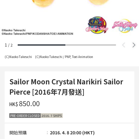
1
/
2
(C)Naoko Takeuchi (C)Naoko Takeuchi / PNP, Toei Animation
Sailor Moon Crystal Narikiri Sailor
Pierce [2016年7月發送]
‌850.00
HK$
PRE-ORDER CLOSED
2016. 7 SHIPS
開始預購
2016. 4. 8 20:00 (HKT)