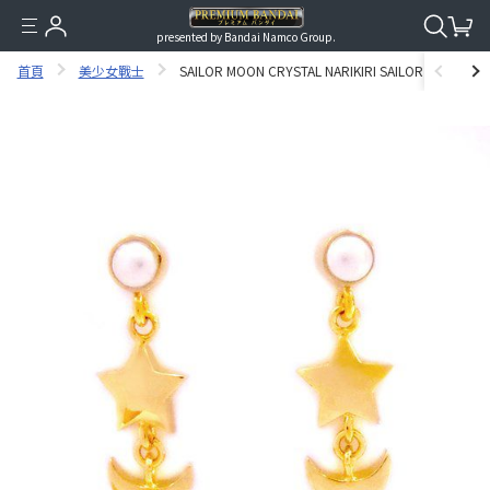
presented by Bandai Namco Group.
首頁
美少女戰士
SAILOR MOON CRYSTAL NARIKIRI SAILOR PIERCE