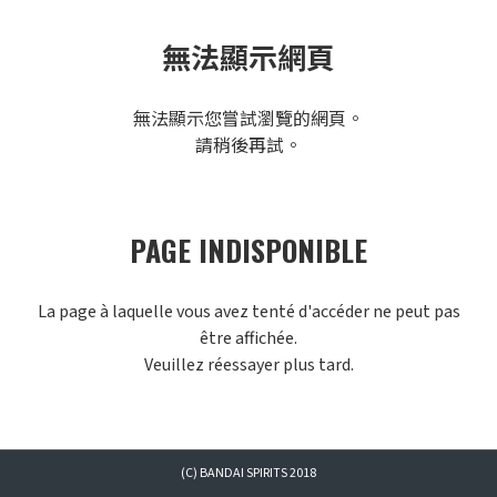
無法顯示網頁
無法顯示您嘗試瀏覽的網頁。
請稍後再試。
PAGE INDISPONIBLE
La page à laquelle vous avez tenté d'accéder ne peut pas
être affichée.
Veuillez réessayer plus tard.
(C) BANDAI SPIRITS 2018