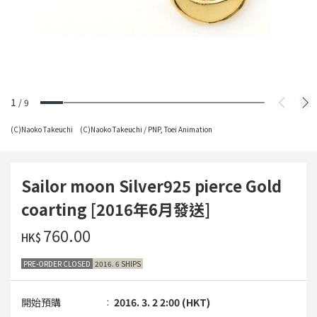
1
/
9
(C)Naoko Takeuchi (C)Naoko Takeuchi / PNP, Toei Animation
Sailor moon Silver925 pierce Gold
coarting [2016年6月發送]
‌760.00
HK$
PRE-ORDER CLOSED
2016. 6 SHIPS
開始預購
2016. 3. 2 2:00 (HKT)