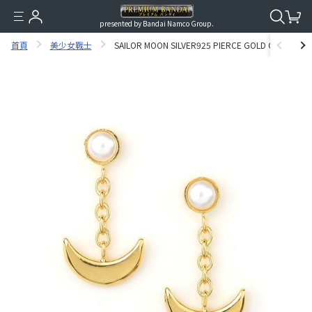
presented by Bandai Namco Group.
首頁
美少女戰士
SAILOR MOON SILVER925 PIERCE GOLD COARTIN