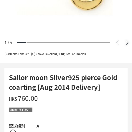
1
/
9
(C)Naoko Takeuchi (C)Naoko Takeuchi / PNP, Toei Animation
Sailor moon Silver925 pierce Gold
coarting [Aug 2014 Delivery]
‌760.00
HK$
ORDER CLOSED
配送組別
A