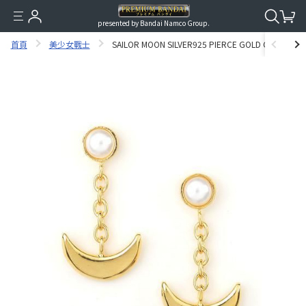
presented by Bandai Namco Group.
首頁
美少女戰士
SAILOR MOON SILVER925 PIERCE GOLD COARTING 