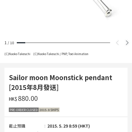
1
/
10
(C)Naoko Takeuchi (C)Naoko Takeuchi / PNP, Toei Animation
Sailor moon Moonstick pendant
[2015年8月發送]
‌880.00
HK$
PRE-ORDER CLOSED
2015. 8 SHIPS
截止預購
2015. 5. 29 8:59 (HKT)