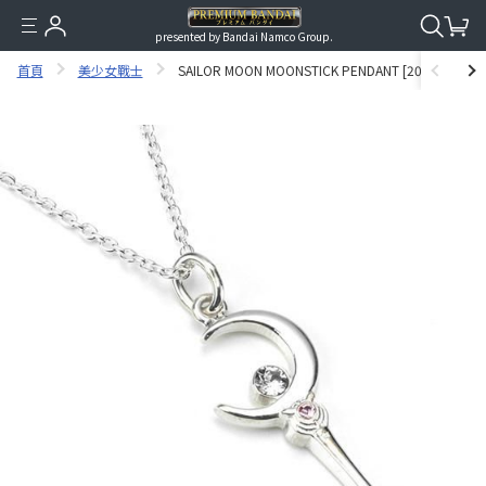
presented by Bandai Namco Group.
首頁
美少女戰士
SAILOR MOON MOONSTICK PENDANT [2015年8月發