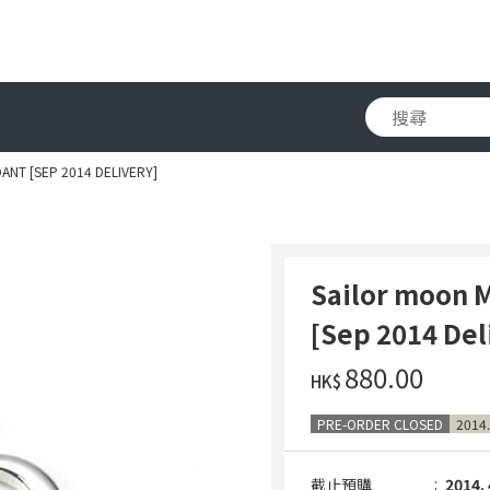
NT [SEP 2014 DELIVERY]
Sailor moon 
[Sep 2014 Del
‌880.00
HK$
PRE-ORDER CLOSED
2014.
截止預購
2014. 