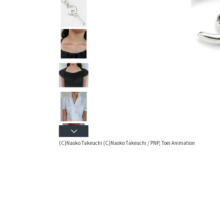
(C)Naoko Takeuchi (C)Naoko Takeuchi / PNP, Toei Animation