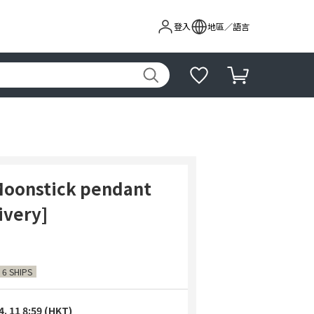
登入
地區／語言
Moonstick pendant
ivery]
 6 SHIPS
4. 11 8:59 (HKT)