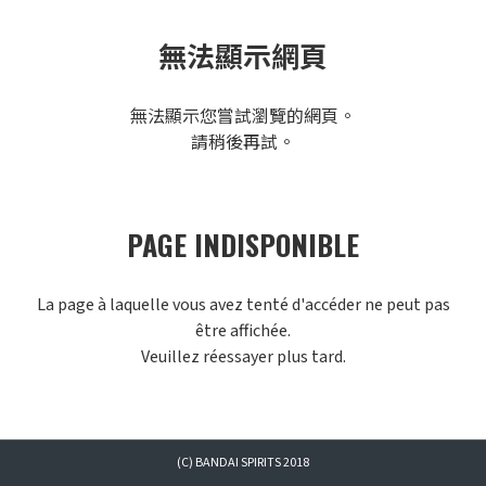
無法顯示網頁
無法顯示您嘗試瀏覽的網頁。
請稍後再試。
PAGE INDISPONIBLE
La page à laquelle vous avez tenté d'accéder ne peut pas
être affichée.
Veuillez réessayer plus tard.
(C) BANDAI SPIRITS 2018