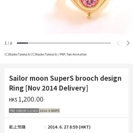
1
/
8
(C)Naoko Takeuchi (C)Naoko Takeuchi / PNP, Toei Animation
Sailor moon SuperS brooch design
Ring [Nov 2014 Delivery]
‌1,200.00
HK$
PRE-ORDER CLOSED
2014. 9 SHIPS
截止預購
2014. 6. 27 8:59 (HKT)