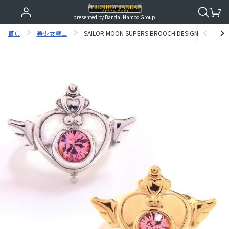
presented by Bandai Namco Group.
首頁
美少女戰士
SAILOR MOON SUPERS BROOCH DESIGN RING [NOV 