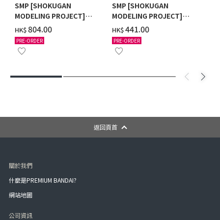
SMP [SHOKUGAN
SMP [SHOKUGAN
MODELING PROJECT]
MODELING PROJECT]
POWER ANIMAL SERIES
HYAKUJU GATTAI
‌804.00
‌441.00
HK$
HK$
EXTRA FULL SET W/O
GAOKING W/O GUM
PRE-ORDER
PRE-ORDER
GUM (WITH BONUS GIFT)
返回頁首
關於我們
什麼是PREMIUM BANDAI?
網站地圖
公司資訊