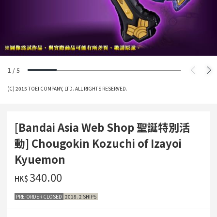
1
/
5
(C) 2015 TOEI COMPANY, LTD. ALL RIGHTS RESERVED.
[Bandai Asia Web Shop 聖誕特別活
動] Chougokin Kozuchi of Izayoi
Kyuemon
‌340.00
HK$
PRE-ORDER CLOSED
2018. 2 SHIPS