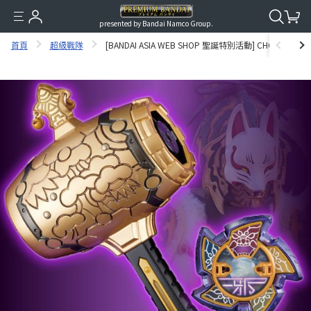
presented by Bandai Namco Group.
首頁
超級戰隊
[BANDAI ASIA WEB SHOP 聖誕特別活動] CHOUGOKIN KO