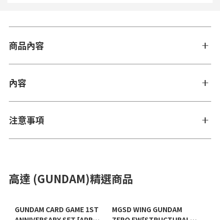
商品內容
內容
注意事項
高達 (GUNDAM)精選商品
GUNDAM CARD GAME 1ST
MGSD WING GUNDAM
ANNIVERSARY SET [APR
ZERO EW[STRUCTURAL