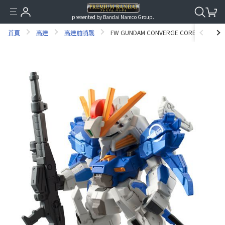
presented by Bandai Namco Group.
首頁
高達
高達前哨戰
FW GUNDAM CONVERGE CORE S GUND