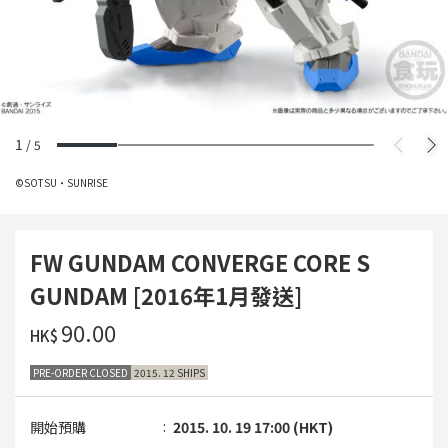
1
/
5
©SOTSU・SUNRISE
FW GUNDAM CONVERGE CORE S
GUNDAM [2016年1月發送]
‌90.00
HK$
PRE-ORDER CLOSED
2015. 12 SHIPS
開始預購
2015. 10. 19 17:00 (HKT)