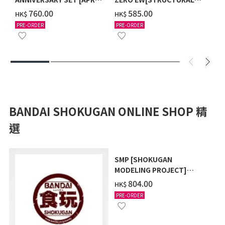
2027 DELIVERY]
COATING/BLACK] [2026年
‌760.00
‌585.00
HK$
HK$
12月發送]
PRE-ORDER
PRE-ORDER
BANDAI SHOKUGAN ONLINE SHOP 精
選
SMP [SHOKUGAN
MODELING PROJECT]
POWER ANIMAL SERIES
‌804.00
HK$
EXTRA FULL SET W/O
PRE-ORDER
GUM (WITH BONUS GIFT)