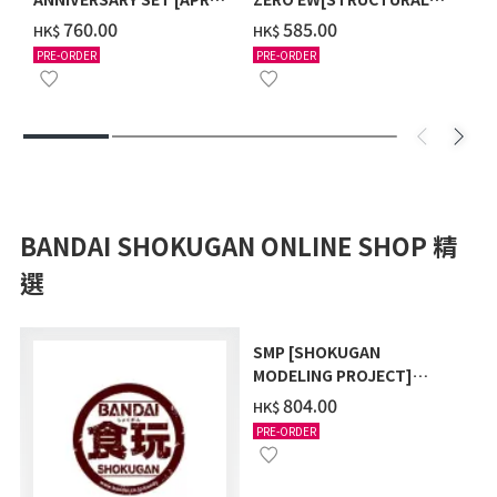
2027 DELIVERY]
COATING/BLACK] [2026年
‌760.00
‌585.00
HK$
HK$
12月發送]
PRE-ORDER
PRE-ORDER
BANDAI SHOKUGAN ONLINE SHOP 精
選
SMP [SHOKUGAN
MODELING PROJECT]
POWER ANIMAL SERIES
‌804.00
HK$
EXTRA FULL SET W/O
PRE-ORDER
GUM (WITH BONUS GIFT)