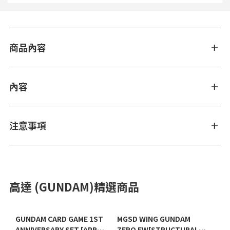
商品內容
內容
注意事項
高達 (GUNDAM)精選商品
GUNDAM CARD GAME 1ST
MGSD WING GUNDAM
ANNIVERSARY SET [APR
ZERO EW[STRUCTURAL