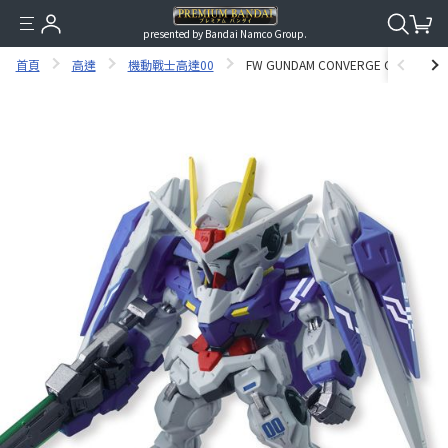
presented by Bandai Namco Group.
首頁
高達
機動戰士高達00
FW GUNDAM CONVERGE CORE OO&O