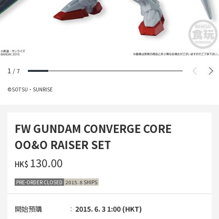
1
/
7
©SOTSU・SUNRISE
FW GUNDAM CONVERGE CORE
OO&O RAISER SET
‌130.00
HK$
PRE-ORDER CLOSED
2015. 8 SHIPS
開始預購
2015. 6. 3 1:00 (HKT)