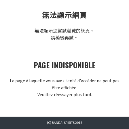
無法顯示網頁
無法顯示您嘗試瀏覽的網頁。
請稍後再試。
PAGE INDISPONIBLE
La page à laquelle vous avez tenté d'accéder ne peut pas
être affichée.
Veuillez réessayer plus tard.
(C) BANDAI SPIRITS 2018