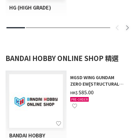
HG (HIGH GRADE)
BANDAI HOBBY ONLINE SHOP 精選
MGSD WING GUNDAM
ZERO EW[STRUCTURAL
COATING/BLACK] [2026年
‌585.00
HK$
12月發送]
PRE-ORDER
BANDAI HOBBY