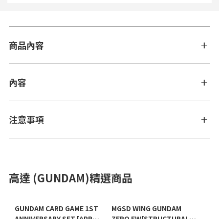
商品內容
內容
注意事項
高達 (GUNDAM)精選商品
GUNDAM CARD GAME 1ST
MGSD WING GUNDAM
ANNIVERSARY SET [APR
ZERO EW[STRUCTURAL