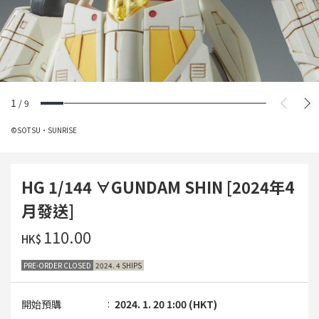
1
/
9
©SOTSU・SUNRISE
HG 1/144 ∀GUNDAM SHIN [2024年4
月發送]
‌110.00
HK$
PRE-ORDER CLOSED
2024. 4 SHIPS
開始預購
2024. 1. 20 1:00 (HKT)