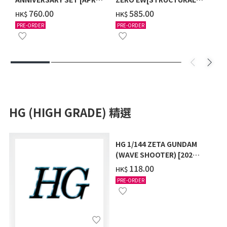
2027 DELIVERY]
COATING/BLACK] [2026年
‌760.00
‌585.00
HK$
HK$
12月發送]
PRE-ORDER
PRE-ORDER
HG (HIGH GRADE) 精選
HG 1/144 ZETA GUNDAM
(WAVE SHOOTER) [2026
年10月發送]
‌118.00
HK$
PRE-ORDER