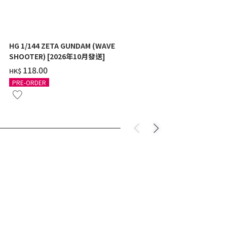
HG 1/144 ZETA GUNDAM (WAVE
GUNDAM FIX
SHOOTER) [2026年10月發送]
COMPOSITE 
TYPE
‌118.00
‌1,620.0
HK$
HK$
PRE-ORDER
PRE-ORDER