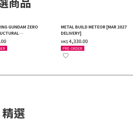
精選商品
ING GUNDAM ZERO
METAL BUILD METEOR [MAR 2027
UCTURAL
DELIVERY]
G/BLACK] [2026年12月發送]
.00
‌4,330.00
HK$
DER
PRE-ORDER
) 精選