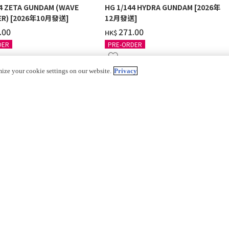
44 ZETA GUNDAM (WAVE
HG 1/144 HYDRA GUNDAM [2026年
R) [2026年10月發送]
12月發送]
.00
‌271.00
HK$
DER
PRE-ORDER
mize your cookie settings on our website.
Privacy