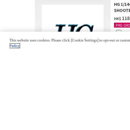
HG 1/1
SHOOTE
‌118
HK$
PRE-OR
This website uses cookies. Please click [Cookie Settings] to opt-out or custo
Policy
HG (HIGH GRADE)