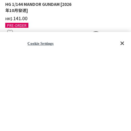
HG 1/144 MANDOR GUNDAM [2026
HG 1/144 
年10月發送]
RICK DIAS 
‌141.00
‌118.00
HK$
HK$
PRE-ORDER
PRE-ORDER
TOP
Cookie Settings