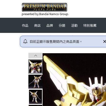
presented by Bandai Namco Group.
作品
商店
品牌
分類
活動
特別推薦
首頁
高達
高達創戰者
HGBF 1/144 CATHED
目前正顯示販售期間內之商品頁面。