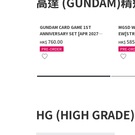
高達 (GUNDAM)
GUNDAM CARD GAME 1ST
MGSD W
ANNIVERSARY SET [APR 2027
EW[STR
DELIVERY]
COATIN
‌760.00
‌585
HK$
HK$
PRE-ORDER
PRE-OR
HG (HIGH GRADE