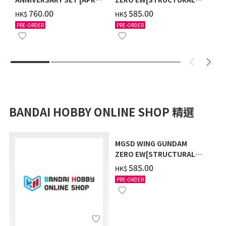
2027 DELIVERY]
COATING/BLACK] [2026年
‌760.00
‌585.00
HK$
HK$
12月發送]
PRE-ORDER
PRE-ORDER
BANDAI HOBBY ONLINE SHOP 精選
MGSD WING GUNDAM
ZERO EW[STRUCTURAL
COATING/BLACK] [2026年
‌585.00
HK$
12月發送]
PRE-ORDER