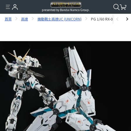
presented by Bandai Namco Group.
首頁
高達
機動戰士高達UC (UNICORN)
PG 1/60 RX-0 UNICORN