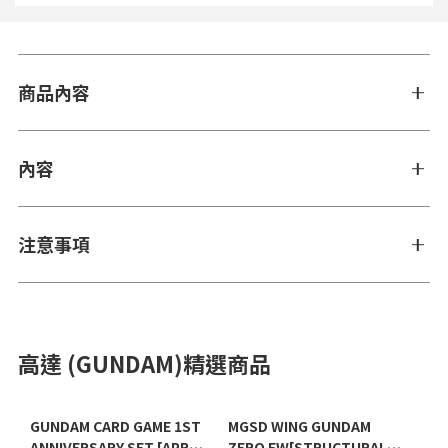
商品內容
內容
注意事項
高達 (GUNDAM)精選商品
GUNDAM CARD GAME 1ST
MGSD WING GUNDAM
ANNIVERSARY SET [APR
ZERO EW[STRUCTURAL