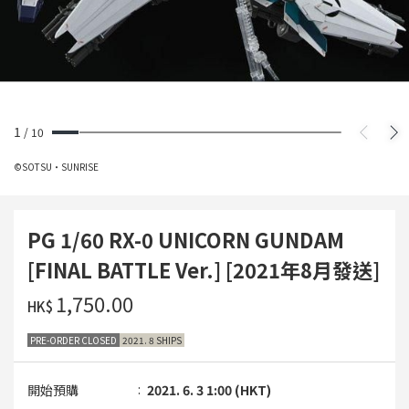
1
/
10
©SOTSU・SUNRISE
PG 1/60 RX-0 UNICORN GUNDAM
[FINAL BATTLE Ver.] [2021年8月發送]
‌1,750.00
HK$
PRE-ORDER CLOSED
2021. 8 SHIPS
開始預購
2021. 6. 3 1:00 (HKT)