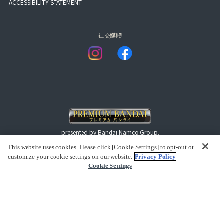
ACCESSIBILITY STATEMENT
社交媒體
presented by Bandai Namco Group.
This website uses cookies. Please click [Cookie Settings] to opt-out or
customize your cookie settings on our website.
Privacy Policy
查看版權
Cookie Settings
(C) BANDAI SPIRITS 2018