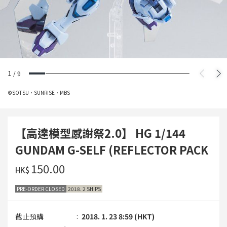
1
/
9
©SOTSU・SUNRISE・MBS
【高達模型感謝祭2.0】 HG 1/144
GUNDAM G-SELF (REFLECTOR PACK
‌150.00
HK$
PRE-ORDER CLOSED
2018. 2 SHIPS
截止預購
2018. 1. 23 8:59 (HKT)