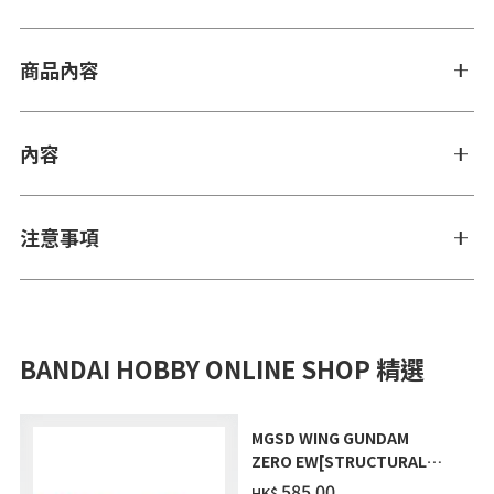
商品內容
內容
注意事項
BANDAI HOBBY ONLINE SHOP 精選
MGSD WING GUNDAM
ZERO EW[STRUCTURAL
COATING/BLACK] [2026年
‌585.00
HK$