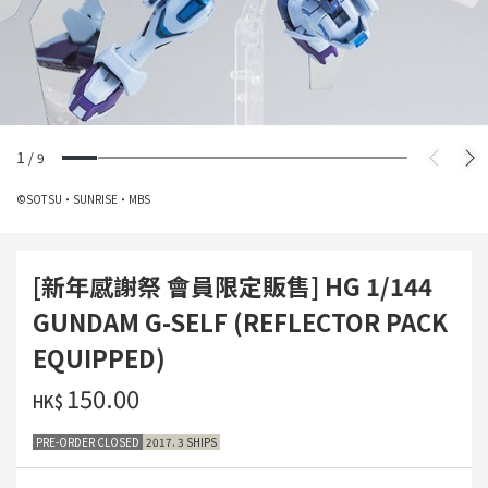
1
/
9
©SOTSU・SUNRISE・MBS
[新年感謝祭 會員限定販售] HG 1/144
GUNDAM G-SELF (REFLECTOR PACK
EQUIPPED)
‌150.00
HK$
PRE-ORDER CLOSED
2017. 3 SHIPS