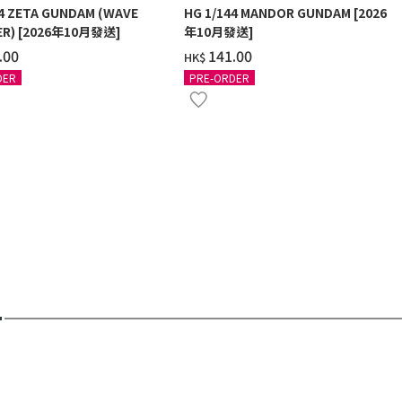
44 ZETA GUNDAM (WAVE
HG 1/144 MANDOR GUNDAM [2026
R) [2026年10月發送]
年10月發送]
.00
‌141.00
HK$
DER
PRE-ORDER