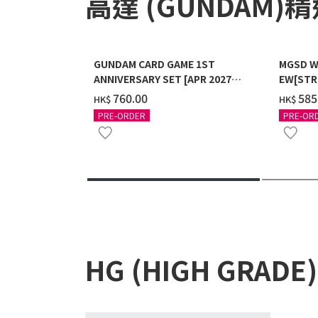
高達 (GUNDAM)
GUNDAM CARD GAME 1ST
MGSD W
ANNIVERSARY SET [APR 2027
EW[STR
DELIVERY]
COATIN
‌760.00
‌585
HK$
HK$
PRE-ORDER
PRE-OR
HG (HIGH GRADE