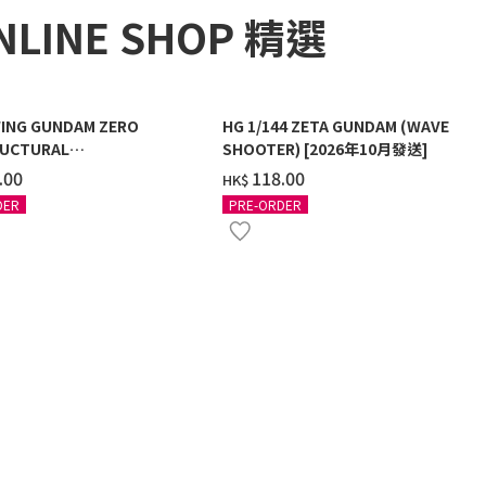
NLINE SHOP 精選
ING GUNDAM ZERO
HG 1/144 ZETA GUNDAM (WAVE
UCTURAL
SHOOTER) [2026年10月發送]
G/BLACK] [2026年12月發送]
.00
‌118.00
HK$
DER
PRE-ORDER