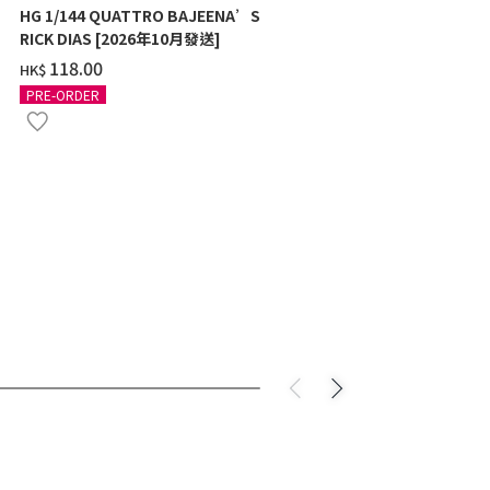
HG 1/144 QUATTRO BAJEENA’S
HG 1/35 G
RICK DIAS [2026年10月發送]
‌266.00
HK$
‌118.00
HK$
PRE-ORDER
PRE-ORDER