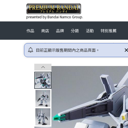
presented by Bandai Namco Group.
作品
商店
品牌
分類
活動
特別推薦
首頁
高達
機動戰士高達UC (UNICORN)
HGUC
目前正顯示販售期間內之商品頁面。