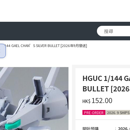
 1/144 GAEL CHAN’S SILVER BULLET [2026年9月發送]
HGUC 1/144 
BULLET [20
‌152.00
HK$
PRE-ORDER
2026. 9 SHIPS
開始預購
2026. 