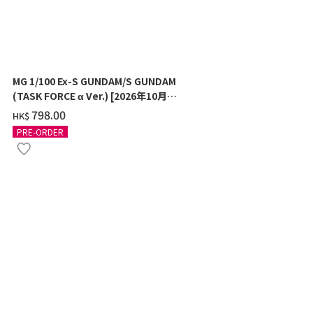
MG 1/100 Ex-S GUNDAM/S GUNDAM
HG 1/144 M
(TASK FORCE α Ver.) [2026年10月發
年10月發送]
送]
‌798.00
‌141.00
HK$
HK$
PRE-ORDER
PRE-ORDER