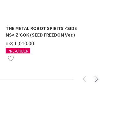
THE METAL ROBOT SPIRITS <SIDE
HG 1/144 Z
MS> Z'GOK (SEED FREEDOM Ver.)
SHOOTER) 
‌1,010.00
‌118.00
HK$
HK$
PRE-ORDER
PRE-ORDER