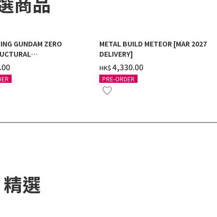
精選商品
ING GUNDAM ZERO
METAL BUILD METEOR [MAR 2027
UCTURAL
DELIVERY]
G/BLACK] [2026年12月發送]
.00
‌4,330.00
HK$
DER
PRE-ORDER
) 精選