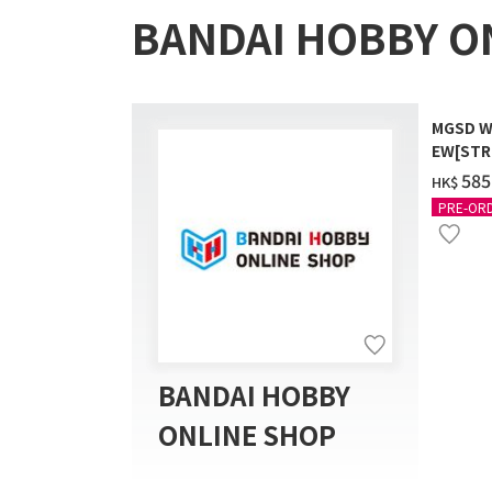
BANDAI HOBBY O
MGSD W
EW[STR
COATIN
‌585
HK$
PRE-OR
BANDAI HOBBY
ONLINE SHOP