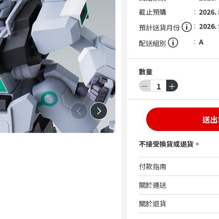
截止預購
2026. 
2026. 
預計送貨月份
A
配送組別
數量
－
1
＋
送出
不接受換貨或退貨。
付款指南
關於運送
關於退貨