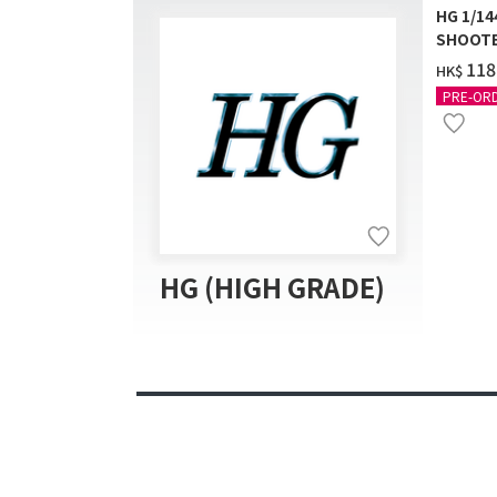
HG 1/1
SHOOTE
‌118
HK$
PRE-OR
HG (HIGH GRADE)