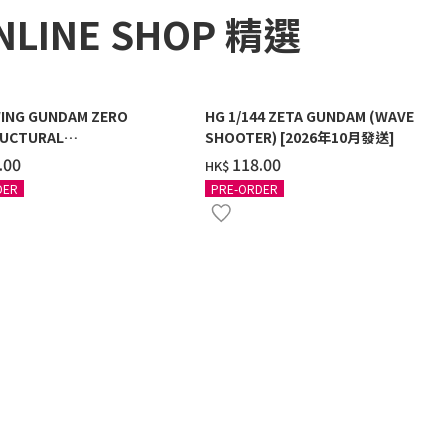
NLINE SHOP 精選
ING GUNDAM ZERO
HG 1/144 ZETA GUNDAM (WAVE
UCTURAL
SHOOTER) [2026年10月發送]
G/BLACK] [2026年12月發送]
.00
‌118.00
HK$
DER
PRE-ORDER