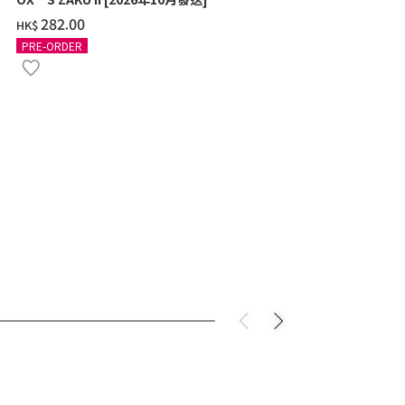
‌282.00
‌277.00
HK$
HK$
PRE-ORDER
PRE-ORDER