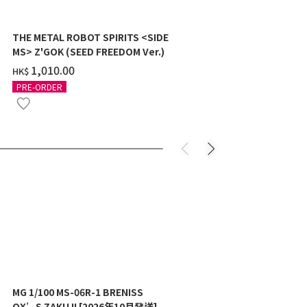
THE METAL ROBOT SPIRITS <SIDE
THE METAL 
MS> Z'GOK (SEED FREEDOM Ver.)
MS> CAVALIE
‌1,010.00
‌910.00
HK$
HK$
PRE-ORDER
PRE-ORDER
MG 1/100 MS-06R-1 BRENISS
MG 1/100 C
OX’S ZAKU II [2026年10月發送]
Ver.Ka [2