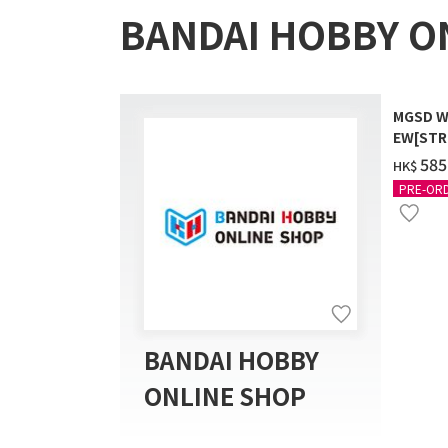
BANDAI HOBBY O
MGSD W
EW[STR
COATIN
‌585
HK$
PRE-OR
BANDAI HOBBY
ONLINE SHOP