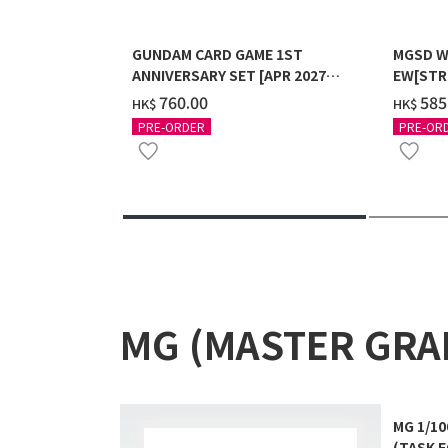
GUNDAM CARD GAME 1ST
MGSD W
ANNIVERSARY SET [APR 2027
EW[STR
DELIVERY]
COATIN
‌760.00
‌585
HK$
HK$
PRE-ORDER
PRE-OR
MG (MASTER GR
MG 1/1
(TASK F