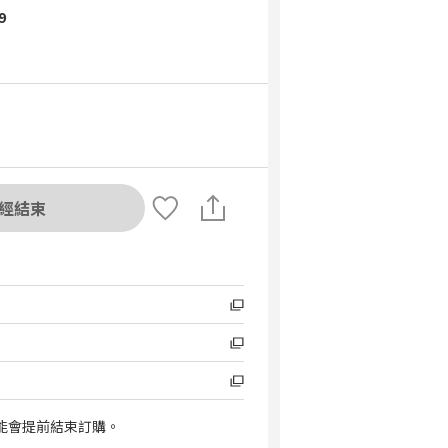
9
經結束
能會提前結束訂購。