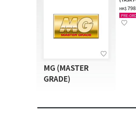
送]
‌798
HK$
PRE-OR
MG (MASTER
GRADE)