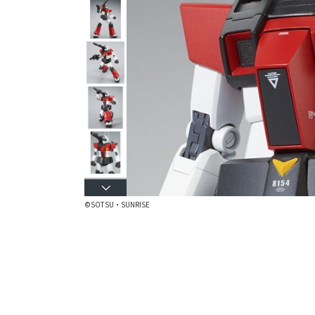
©SOTSU・SUNRISE