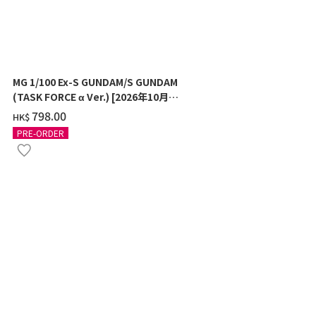
MG 1/100 Ex-S GUNDAM/S GUNDAM
HG 1/144 M
(TASK FORCE α Ver.) [2026年10月發
年10月發送]
送]
‌798.00
‌141.00
HK$
HK$
PRE-ORDER
PRE-ORDER