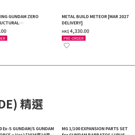
ING GUNDAM ZERO
METAL BUILD METEOR [MAR 2027
UCTURAL
DELIVERY]
G/BLACK] [2026年12月發送]
.00
‌4,330.00
HK$
DER
PRE-ORDER
ADE) 精選
00 Ex-S GUNDAM/S GUNDAM
MG 1/100 EXPANSION PARTS SET
ORCE α Ver.) [2026年10月發
for GUNDAM BARBATOS LUPUS