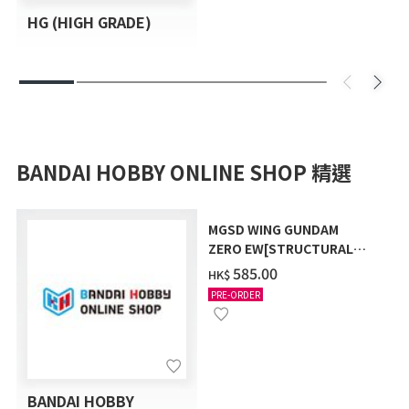
HG (HIGH GRADE)
BANDAI HOBBY ONLINE SHOP 精選
MGSD WING GUNDAM
ZERO EW[STRUCTURAL
COATING/BLACK] [2026年
‌585.00
HK$
12月發送]
PRE-ORDER
BANDAI HOBBY