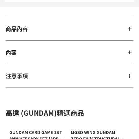
商品內容
內容
注意事項
高達 (GUNDAM)精選商品
GUNDAM CARD GAME 1ST
MGSD WING GUNDAM
ANNIVERSARY SET [APR
ZERO EW[STRUCTURAL