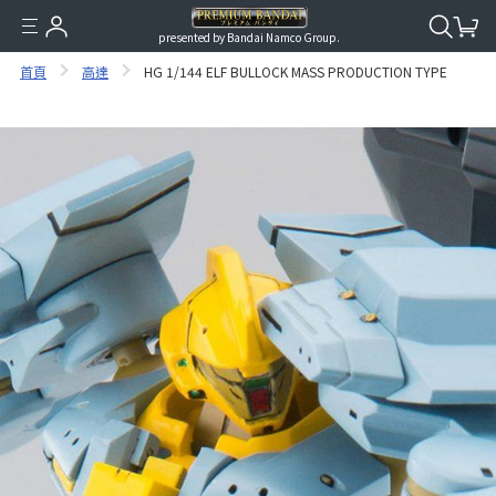
presented by Bandai Namco Group.
首頁
高達
HG 1/144 ELF BULLOCK MASS PRODUCTION TYPE