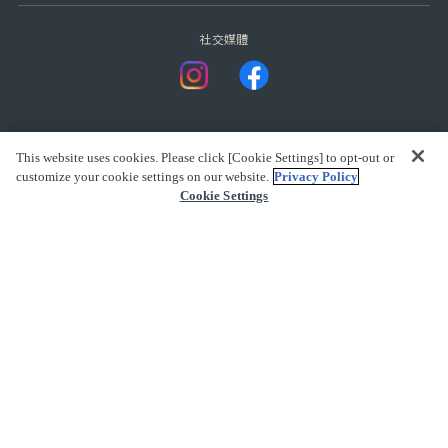
社交媒體
This website uses cookies. Please click [Cookie Settings] to opt-out or
customize your cookie settings on our website.
Privacy Policy
Cookie Settings
presented by Bandai Namco Group.
查看版權
(C) BANDAI SPIRITS 2018