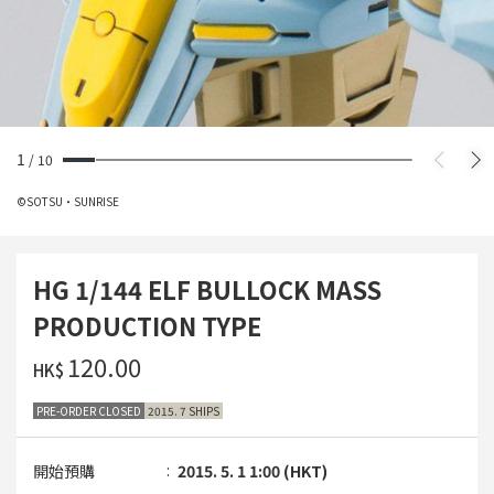
1
/
10
©SOTSU・SUNRISE
HG 1/144 ELF BULLOCK MASS
PRODUCTION TYPE
‌120.00
HK$
PRE-ORDER CLOSED
2015. 7 SHIPS
開始預購
2015. 5. 1 1:00 (HKT)