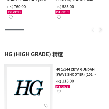
2027 DELIVERY]
COATING/BLACK] [2026年
‌760.00
‌585.00
HK$
HK$
12月發送]
PRE-ORDER
PRE-ORDER
HG (HIGH GRADE) 精選
HG 1/144 ZETA GUNDAM
(WAVE SHOOTER) [2026
年10月發送]
‌118.00
HK$
PRE-ORDER