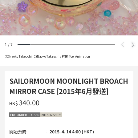
1
/
7
(C)Naoko Takeuchi (C)Naoko Takeuchi / PNP, Toei Animation
SAILORMOON MOONLIGHT BROACH
MIRROR CASE [2015年6月發送]
‌340.00
HK$
PRE-ORDER CLOSED
2015. 6 SHIPS
開始預購
2015. 4. 14 4:00 (HKT)