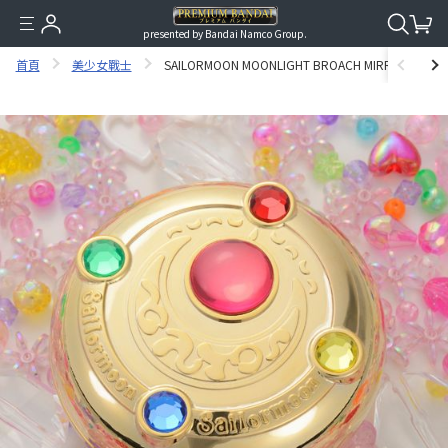
presented by Bandai Namco Group.
首頁
美少女戰士
SAILORMOON MOONLIGHT BROACH MIRROR CASE