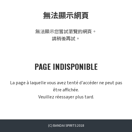
無法顯示網頁
無法顯示您嘗試瀏覽的網頁。
請稍後再試。
PAGE INDISPONIBLE
La page à laquelle vous avez tenté d'accéder ne peut pas
être affichée.
Veuillez réessayer plus tard.
(C) BANDAI SPIRITS 2018