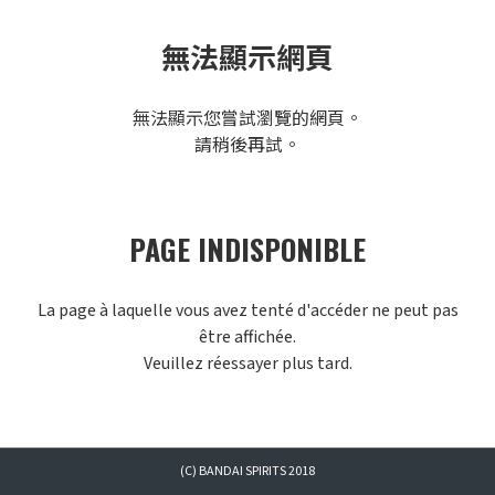
無法顯示網頁
無法顯示您嘗試瀏覽的網頁。
請稍後再試。
PAGE INDISPONIBLE
La page à laquelle vous avez tenté d'accéder ne peut pas
être affichée.
Veuillez réessayer plus tard.
(C) BANDAI SPIRITS 2018