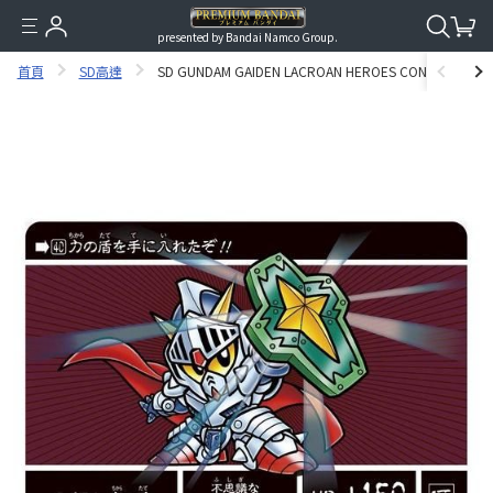
presented by Bandai Namco Group.
首頁
SD高達
SD GUNDAM GAIDEN LACROAN HEROES CONTEMPORAR