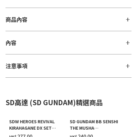
商品內容
內容
注意事項
SD高達 (SD GUNDAM)精選商品
SDW HEROES REVIVAL
SD GUNDAM BB SENSHI
KIRAHAGANE DX SET
THE MUSHA
[SPECIAL COATING] [2027
SHICHININSHU SET [2026
‌277.00
‌240.00
HK$
HK$