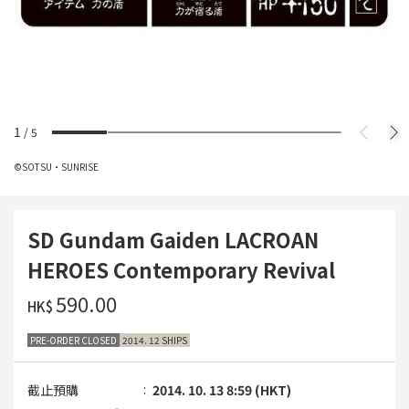
1
/
5
©SOTSU・SUNRISE
SD Gundam Gaiden LACROAN
HEROES Contemporary Revival
‌590.00
HK$
PRE-ORDER CLOSED
2014. 12 SHIPS
截止預購
2014. 10. 13 8:59 (HKT)