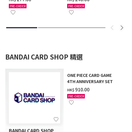
年2月發送]
年9月發送]
PRE-ORDER
PRE-ORDER
BANDAI CARD SHOP 精選
ONE PIECE CARD GAME
4TH ANNIVERSARY SET
‌910.00
HK$
PRE-ORDER
BANDAI CARD SHOP