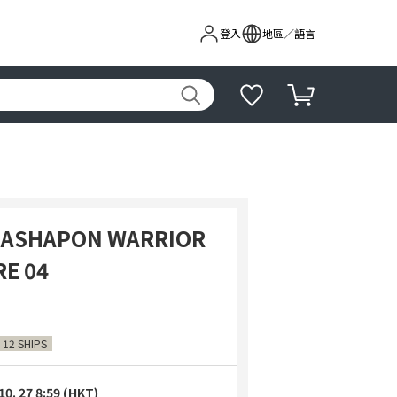
登入
地區／語言
GASHAPON WARRIOR
RE 04
 12 SHIPS
10. 27 8:59 (HKT)