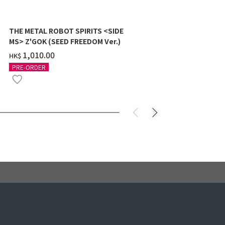
THE METAL ROBOT SPIRITS <SIDE
HG 1/144 Z
MS> Z'GOK (SEED FREEDOM Ver.)
SHOOTER) 
‌1,010.00
‌118.00
HK$
HK$
PRE-ORDER
PRE-ORDER