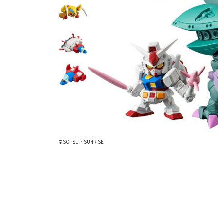
©SOTSU・SUNRISE