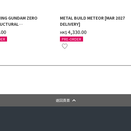
ING GUNDAM ZERO
METAL BUILD METEOR [MAR 2027
UCTURAL
DELIVERY]
G/BLACK] [2026年12月發送]
.00
‌4,330.00
HK$
DER
PRE-ORDER
返回頁首