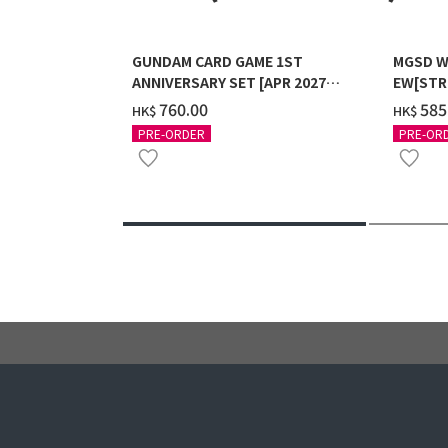
GUNDAM CARD GAME 1ST
MGSD W
ANNIVERSARY SET [APR 2027
EW[STR
DELIVERY]
COATIN
‌760.00
‌585
HK$
HK$
PRE-ORDER
PRE-OR