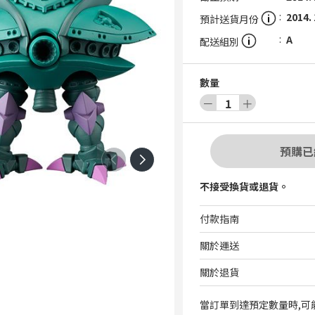
2014.
預計送貨月份
A
配送組別
數量
－
1
＋
預購已
不接受換貨或退貨。
付款指南
關於運送
關於退貨
當訂單到達預定數量時,可